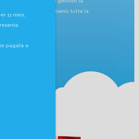
rendo ai piccoli e ai genitori la
olta un bambino, accogliamo tutta la
er 11 mesi,
presenta
ile pagata e