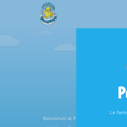
P
Benve
Le fami
Benvenuti al Pulcino Ballerino, asilo