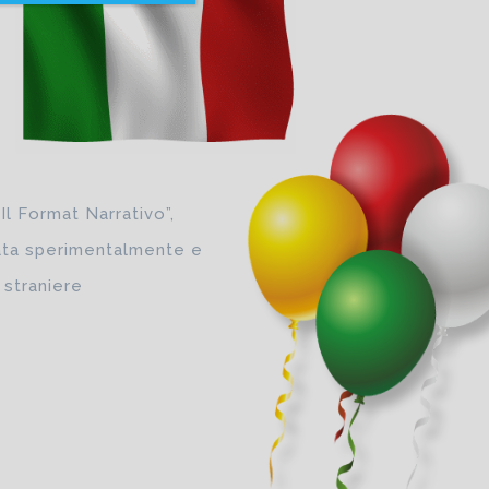
Il Format Narrativo”,
cata sperimentalmente e
 straniere