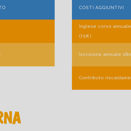
TO
COSTI AGGIUNTIVI
Inglese corso annuale 
€
(75€)
€
Iscrizione annuale 28
Contributo riscaldame
RNA