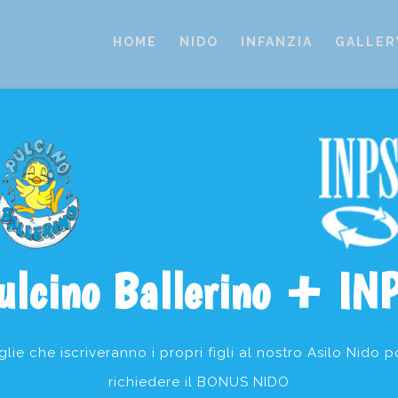
HOME
NIDO
INFANZIA
GALLER
ulcino Ballerino + IN
nuti al
Pulcino Bal
glie che iscriveranno i propri figli al nostro Asilo Nido 
 nido privato convenzionato con il Comune di Grugliasco 
richiedere il BONUS NIDO