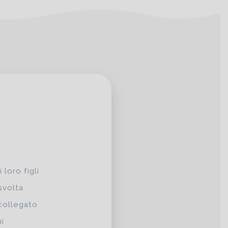
 loro figli
svolta
 collegato
ni