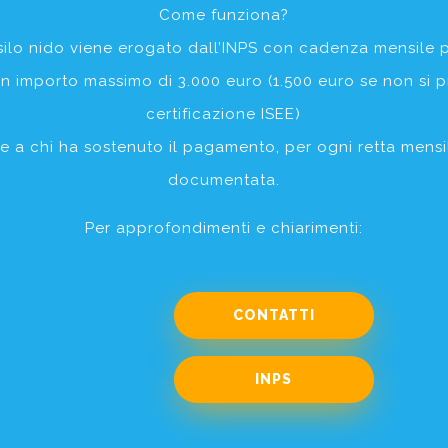
iamo bambini, condividiamo l’amore per questo lavoro off
Come funziona?
, accogliente e sicuro. Quando accogliamo per la prima v
silo nido viene erogato dall’INPS con cadenza mensile p
sua famiglia!
un importo massimo di 3.000 euro (1.500 euro se non si 
certificazione ISEE)
e a chi ha sostenuto il pagamento, per ogni retta mens
documentata.
Per approfondimenti e chiarimenti:
CONTATTI
INPS