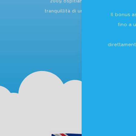
2009 ospitiamo, coccoliamo e cresc
tranquillità di un ambiente familiare
Il bonus a
fino a 
direttament