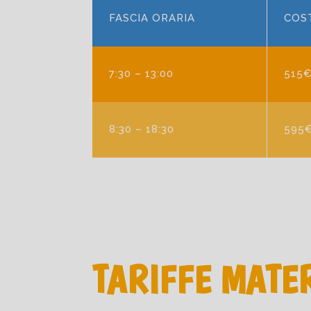
FASCIA ORARIA
COS
7:30 – 13:00
515
8:30 – 18:30
595
TARIFFE MATE