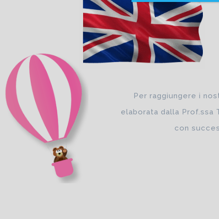
Per raggiungere i nost
elaborata dalla Prof.ssa
con success