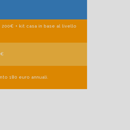
200€ + kit casa in base al livello
0€
nto 180 euro annuali.